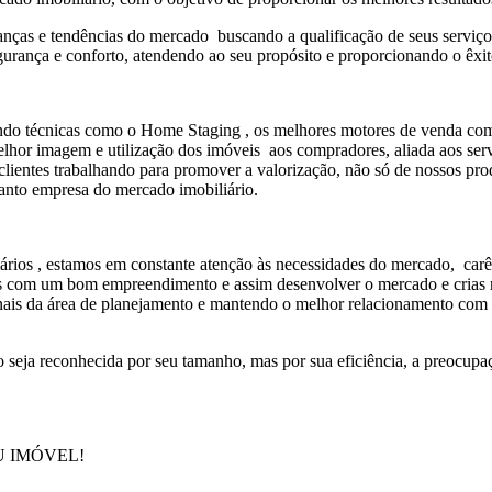
ças e tendências do mercado buscando a qualificação de seus serviços 
gurança e conforto, atendendo ao seu propósito e proporcionando o êxito
zando técnicas como o Home Staging , os melhores motores de venda c
a melhor imagem e utilização dos imóveis aos compradores, aliada aos se
lientes trabalhando para promover a valorização, não só de nossos prod
uanto empresa do mercado imobiliário.
ários , estamos em constante atenção às necessidades do mercado, carê
das com um bom empreendimento e assim desenvolver o mercado e crias n
ais da área de planejamento e mantendo o melhor relacionamento com g
seja reconhecida por seu tamanho, mas por sua eficiência, a preocupaç
U IMÓVEL!