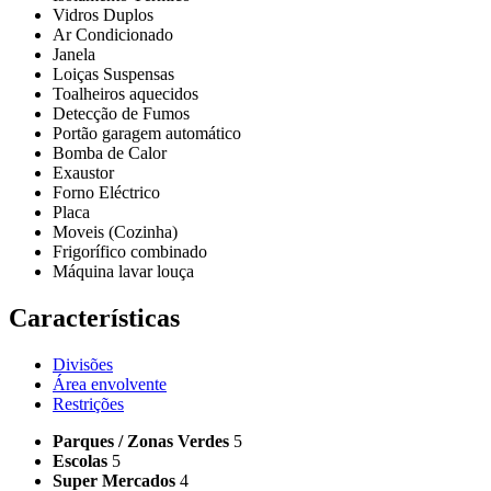
Vidros Duplos
Ar Condicionado
Janela
Loiças Suspensas
Toalheiros aquecidos
Detecção de Fumos
Portão garagem automático
Bomba de Calor
Exaustor
Forno Eléctrico
Placa
Moveis (Cozinha)
Frigorífico combinado
Máquina lavar louça
Características
Divisões
Área envolvente
Restrições
Parques / Zonas Verdes
5
Escolas
5
Super Mercados
4